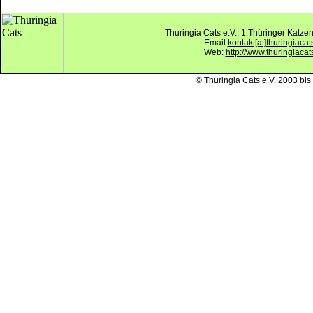
Thuringia Cats e.V., 1.Thüringer Katz
Email:
kontakt[at]thuringiacat
Web:
http://www.thuringiacat
© Thuringia Cats e.V. 2003 bis