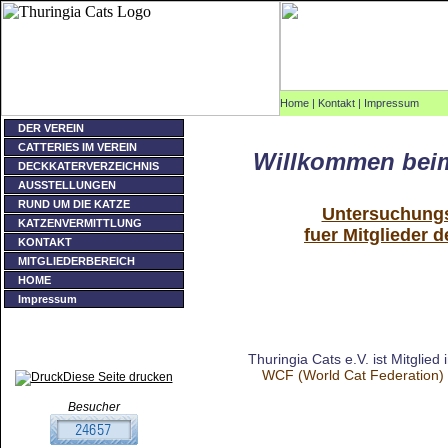
Home
|
Kontakt
|
Impressum
DER VEREIN
CATTERIES IM VEREIN
Willkommen beim
DECKKATERVERZEICHNIS
AUSSTELLUNGEN
RUND UM DIE KATZE
Untersuchung
KATZENVERMITTLUNG
fuer Mitglieder d
KONTAKT
MITGLIEDERBEREICH
HOME
Impressum
Kontakt
Impressum
© Thuringia Cats e.V. 2003
Thuringia Cats e.V. ist Mitglied 
WCF (World Cat Federation)
Diese Seite drucken
Besucher